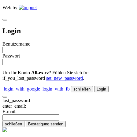
Web by
Login
Benutzername
Passwort
Um Ihr Konto
All-ex.cz
? Fühlen Sie sich frei .
if_you_lost_password
set_new_password
.
login_with_google
login_with_fb
schließen
lost_password
enter_email:
E-mail:
schließen